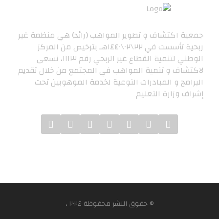
جمعية اكتشاف و تطوير المواهب (رائد) هي منظمة غير
ربحية تأسست في ٢٢\٠٢\١٤٤٠هـ بترخيص من المركز
الوطني لتنمية القطاع غير الربحي رقم ١١١٣، نسعى
لاكتشاف و تنمية المواهب في المجتمع من خلال تقديم
البرامج و المبادرات النوعية لخدمة الموهوبين تحت
إشراف وزارة التعليم
© حقوق النشر محفوظة ٢٠٢٤ ،