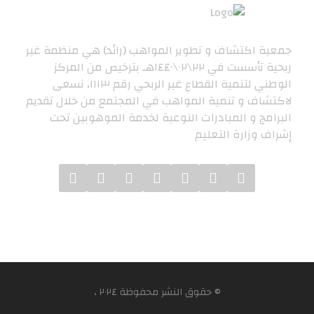
جمعية اكتشاف و تطوير المواهب (رائد) هي منظمة غير
ربحية تأسست في ٢٢\٠٢\١٤٤٠هـ بترخيص من المركز
الوطني لتنمية القطاع غير الربحي رقم ١١١٣، نسعى
لاكتشاف و تنمية المواهب في المجتمع من خلال تقديم
البرامج و المبادرات النوعية لخدمة الموهوبين تحت
إشراف وزارة التعليم
© حقوق النشر محفوظة ٢٠٢٤ ،