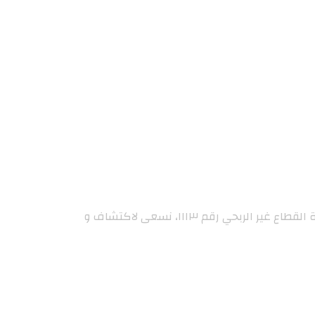
جمعية اكتشاف و تطوير المواهب (رائد) هي منظمة غير ربحية تأسست في ٢٢\٠٢\١٤٤٠هـ بترخيص من المركز الوطني لتنمية القطاع غير الربحي رقم ١١١٣، نسعى لاكتشاف و