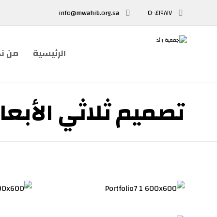
info@mwahib.org.sa
٠٥٠٠٤١٩٨١٧
الرئيسية
من ن
تصميم ثلاثي الأبعا