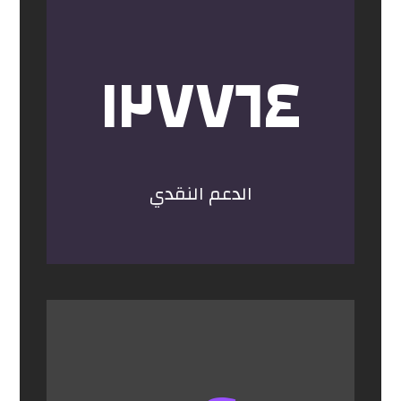
١٢٧٧٦٤
الدعم النقدي