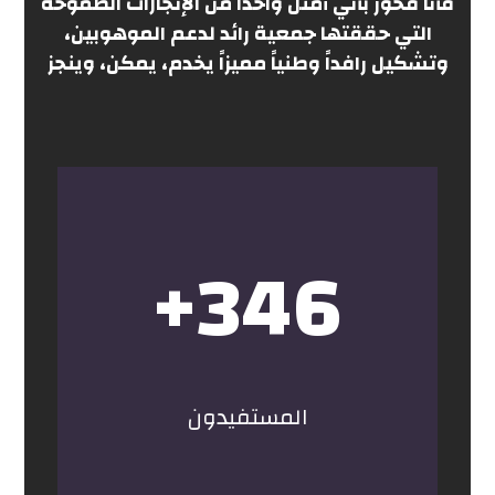
فأنا فخور بأني أمثل واحداً من الإنجازات الطموحة
التي حققتها جمعية رائد لدعم الموهوبين،
وتشكيل رافداً وطنياً مميزاً يخدم، يمكن، وينجز
+
346
المستفيدون