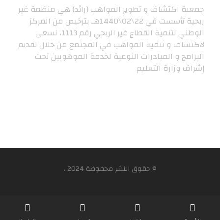
جمعية اكتشاف و تطوير المواهب (رائد) هي منظمة غير
ربحية تأسست في 22\02\1440هـ بترخيص من المركز
الوطني لتنمية القطاع غير الربحي رقم 1113، نسعى
لاكتشاف و تنمية المواهب في المجتمع من خلال تقديم
البرامج و المبادرات النوعية لخدمة الموهوبين تحت
إشراف وزارة التعليم
© حقوق النشر محفوظة 2024 ،
الرئيسية
من نحن
اتصل بنا